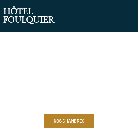
HÔTEL
FOULQUIER
HÔTEL FOULQUIER À DECAZEVILLE
Bienvenue !
Un hôtel pour tous
NOS CHAMBRES